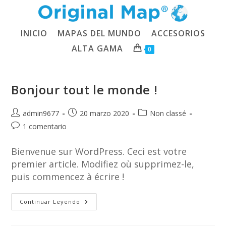
Ir
al
contenido
INICIO
MAPAS DEL MUNDO
ACCESORIOS
ALTA GAMA
0
Bonjour tout le monde !
Autor
Publicación
Categoría
admin9677
20 marzo 2020
Non classé
de
de
de
Comentarios
1 comentario
la
la
la
de
entrada:
entrada:
entrada:
la
Bienvenue sur WordPress. Ceci est votre
entrada:
premier article. Modifiez où supprimez-le,
puis commencez à écrire !
Bonjour
Continuar Leyendo
Tout
Le
Monde !