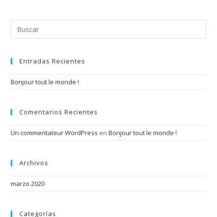
Pul
Esc
par
cer
el
Entradas Recientes
pan
de
Bonjour tout le monde !
bús
Comentarios Recientes
Un commentateur WordPress
en
Bonjour tout le monde !
Archivos
marzo 2020
Categorías