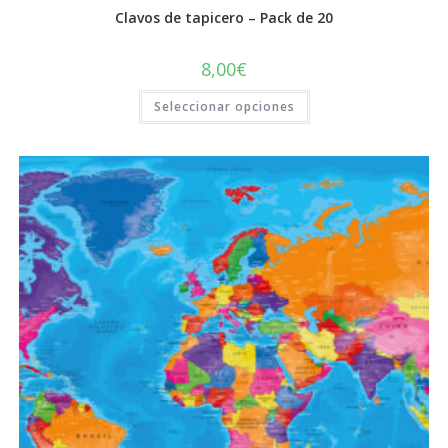
Clavos de tapicero – Pack de 20
8,00
€
Este
Seleccionar opciones
producto
tiene
múltiples
variantes.
Las
opciones
se
pueden
elegir
en
la
página
de
producto