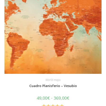
página
de
producto
World maps
Cuadro Planisferio – Vesubio
Rango
49,00
€
-
369,00
€
de
precios: