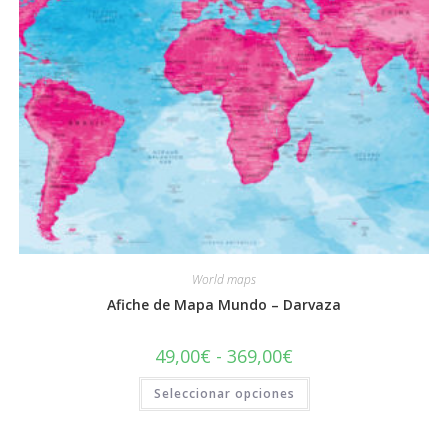
World maps
Afiche de Mapa Mundo – Darvaza
Rango
49,00
€
-
369,00
€
de
precios:
Este
Seleccionar opciones
desde
producto
49,00€
tiene
hasta
múltiples
369,00€
variantes.