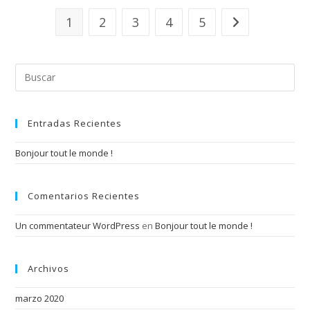
1
2
3
4
5
Pul
Esc
par
cer
el
Entradas Recientes
pan
de
Bonjour tout le monde !
bús
Comentarios Recientes
Un commentateur WordPress
en
Bonjour tout le monde !
Archivos
marzo 2020