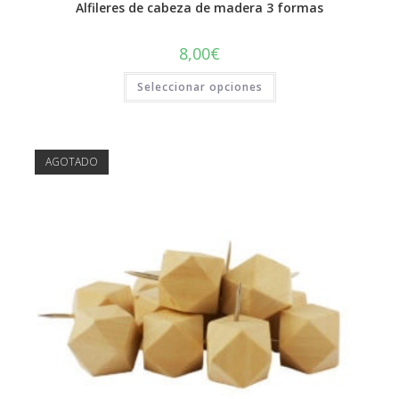
Alfileres de cabeza de madera 3 formas
8,00
€
Este
Seleccionar opciones
producto
tiene
múltiples
variantes.
Las
opciones
AGOTADO
se
pueden
elegir
en
la
página
de
producto