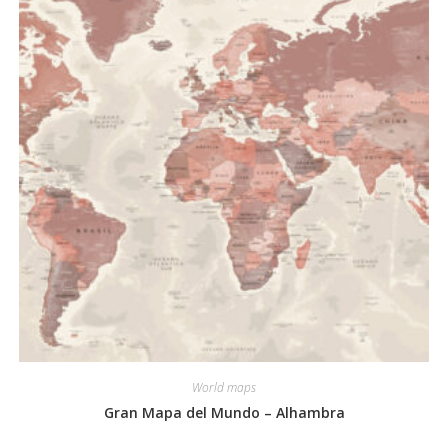
pueden
elegir
en
la
página
de
producto
World maps
Gran Mapa del Mundo – Alhambra