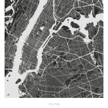
Las
opciones
se
pueden
elegir
en
la
página
de
producto
City map