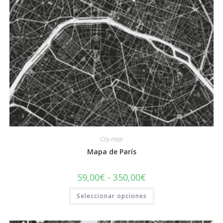
City map
Mapa de París
Rango
59,00
€
-
350,00
€
de
precios:
Este
Seleccionar opciones
desde
producto
59,00€
tiene
hasta
múltiples
350,00€
variantes.